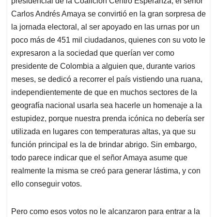
presidencial de la Coalición Centro Esperanza, el señor
A
o
d
d
p
o
I
s
Carlos Andrés Amaya se convirtió en la gran sorpresa de
p
k
n
la jornada electoral, al ser apoyado en las urnas por un
poco más de 451 mil ciudadanos, quienes con su voto le
expresaron a la sociedad que querían ver como
presidente de Colombia a alguien que, durante varios
meses, se dedicó a recorrer el país vistiendo una ruana,
independientemente de que en muchos sectores de la
geografía nacional usarla sea hacerle un homenaje a la
estupidez, porque nuestra prenda icónica no debería ser
utilizada en lugares con temperaturas altas, ya que su
función principal es la de brindar abrigo. Sin embargo,
todo parece indicar que el señor Amaya asume que
realmente la misma se creó para generar lástima, y con
ello conseguir votos.
Pero como esos votos no le alcanzaron para entrar a la