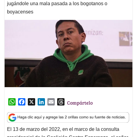
jugándole una mala pasada a los bogotanos o
boyacenses
W
F
X
L
E
T
Compártelo
h
a
i
m
h
a
c
n
a
r
t
e
k
i
e
El 13 de marzo del 2022, en el marco de la consulta
s
b
e
l
a