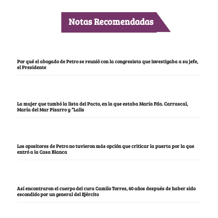
Notas Recomendadas
Por qué el abogado de Petro se reunió con la congresista que investigaba a su jefe,
el Presidente
La mujer que tumbó la lista del Pacto, en la que estaba María Fda. Carrascal,
María del Mar Pizarro y “Lalis
Los opositores de Petro no tuvieron más opción que criticar la puerta por la que
entró a la Casa Blanca
Así encontraron el cuerpo del cura Camilo Torres, 60 años después de haber sido
escondido por un general del Ejército