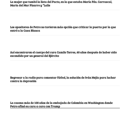
La mujer que tumbó la lista del Pacto, en la que estaba María Fda. Carrascal,
María del Mar Pizarro y “Lalis
Los opositores de Petro no tuvieron más opción que criticar la puerta por la que
entró a la Casa Blanca
Así encontraron el cuerpo del cura Camilo Torres, 60 años después de haber sido
escondido por un general del Ejército
Regresar a la radio para comentar fútbol, la solución de Iván Mejía para luchar
contra la depresión
La casona más de 100 años de la embajada de Colombia en Washington donde
Petro afinó su cara a cara con Trump