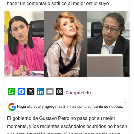
hacer un comentario satírico al mejor estilo suyo
W
F
X
L
E
T
Compártelo
h
a
i
m
h
a
c
n
a
r
t
e
k
i
e
El gobierno de Gustavo Petro no pasa por su mejor
s
b
e
l
a
momento, y los recientes escándalos ocurridos no hacen
A
o
d
d