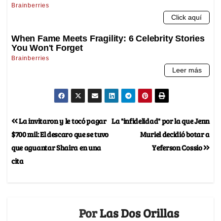
La invitaron y le tocó pagar
La "infidelidad" por la que Jenn
$700 mil: El descaro que se tuvo
Muriel decidió botar a
que aguantar Shaira en una
Yeferson Cossio
cita
Por
Las Dos Orillas