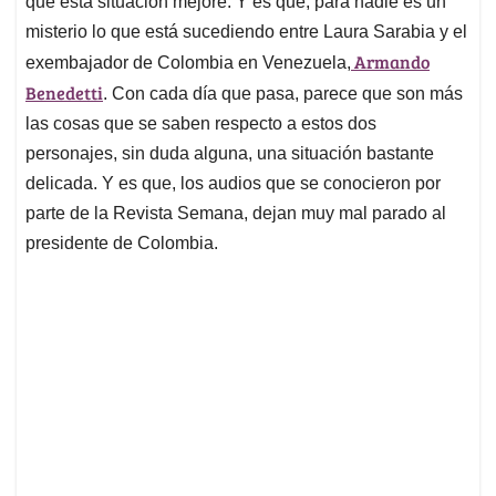
p
o
I
s
que está situación mejore. Y es que, para nadie es un
p
k
n
misterio lo que está sucediendo entre Laura Sarabia y el
Armando
exembajador de Colombia en Venezuela,
Benedetti
. Con cada día que pasa, parece que son más
las cosas que se saben respecto a estos dos
personajes, sin duda alguna, una situación bastante
delicada. Y es que, los audios que se conocieron por
parte de la Revista Semana, dejan muy mal parado al
presidente de Colombia.