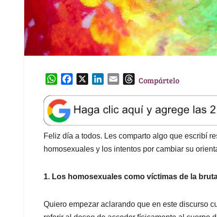
W
F
X
L
E
T
Compártelo
h
a
i
m
h
a
c
n
a
r
t
e
k
i
e
s
b
e
l
a
A
o
d
d
Feliz día a todos. Les comparto algo que escribí r
p
o
I
s
homosexuales y los intentos por cambiar su orient
p
k
n
1. Los homosexuales como víctimas de la brut
Quiero empezar aclarando que en este discurso cu