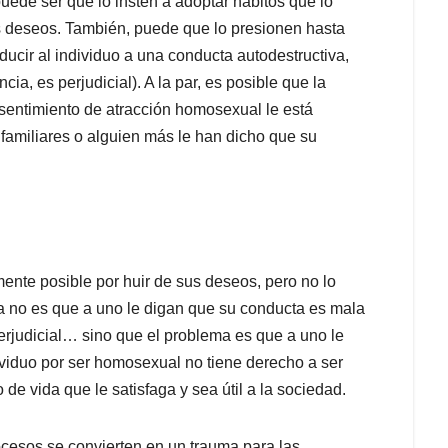
puede ser que lo insten a adoptar hábitos que lo
us deseos. También, puede que lo presionen hasta
nducir al individuo a una conducta autodestructiva,
ia, es perjudicial). A la par, es posible que la
entimiento de atracción homosexual le está
 familiares o alguien más le han dicho que su
nte posible por huir de sus deseos, pero no lo
a no es que a uno le digan que su conducta es mala
erjudicial… sino que el problema es que a uno le
viduo por ser homosexual no tiene derecho a ser
de vida que le satisfaga y sea útil a la sociedad.
ocesos se convierten en un trauma para las