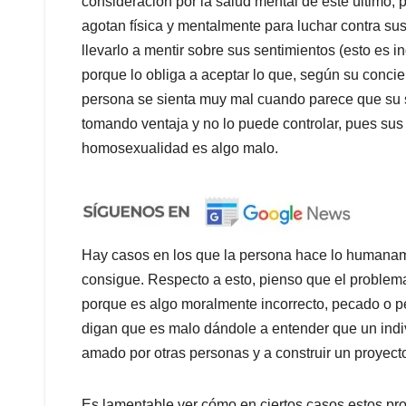
consideración por la salud mental de este último, 
agotan física y mentalmente para luchar contra s
llevarlo a mentir sobre sus sentimientos (esto es i
porque lo obliga a aceptar lo que, según su concienc
persona se sienta muy mal cuando parece que su s
tomando ventaja y no lo puede controlar, pues sus
homosexualidad es algo malo.
Hay casos en los que la persona hace lo humaname
consigue. Respecto a esto, pienso que el problem
porque es algo moralmente incorrecto, pecado o p
digan que es malo dándole a entender que un indi
amado por otras personas y a construir un proyecto 
Es lamentable ver cómo en ciertos casos estos pr