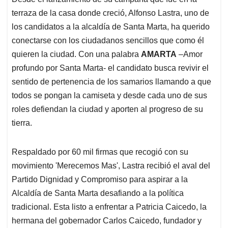
s
b
e
l
a
terraza de la casa donde creció, Alfonso Lastra, uno de
A
o
d
d
p
o
I
s
los candidatos a la alcaldía de Santa Marta, ha querido
p
k
n
conectarse con los ciudadanos sencillos que como él
quieren la ciudad. Con una palabra
AMARTA
–Amor
profundo por Santa Marta- el candidato busca revivir el
sentido de pertenencia de los samarios llamando a que
todos se pongan la camiseta y desde cada uno de sus
roles defiendan la ciudad y aporten al progreso de su
tierra.
Respaldado por 60 mil firmas que recogió con su
movimiento 'Merecemos Mas', Lastra recibió el aval del
Partido Dignidad y Compromiso para aspirar a la
Alcaldía de Santa Marta desafiando a la política
tradicional. Esta listo a enfrentar a Patricia Caicedo, la
hermana del gobernador Carlos Caicedo, fundador y