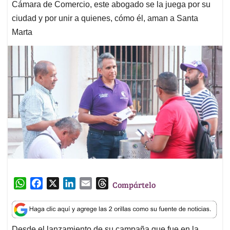
Cámara de Comercio, este abogado se la juega por su
ciudad y por unir a quienes, cómo él, aman a Santa
Marta
W
F
X
L
E
T
Compártelo
h
a
i
m
h
a
c
n
a
r
t
e
k
i
e
Desde el lanzamiento de su campaña que fue en la