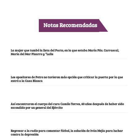
Notas Recomendadas
La mujer que tumbó la lista del Pacto, en la que estaba María Fda. Carrascal,
María del Mar Pizarro y “Lalis
Los opositores de Petro no tuvieron más opción que criticar la puerta por la que
entró a la Casa Blanca
Así encontraron el cuerpo del cura Camilo Torres, 60 años después de haber sido
escondido por un general del Ejército
Regresar a la radio para comentar fútbol, la solución de Iván Mejía para luchar
contra la depresión