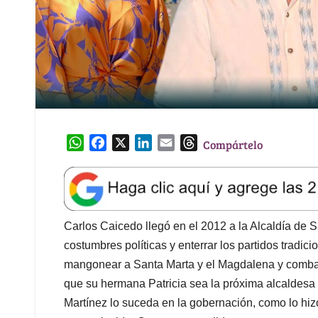
W
F
X
L
E
T
Compártelo
h
a
i
m
h
a
c
n
a
r
t
e
k
i
e
s
b
e
l
a
A
o
d
d
Carlos Caicedo llegó en el 2012 a la Alcaldía de 
p
o
I
s
costumbres políticas y enterrar los partidos tradic
p
k
n
mangonear a Santa Marta y el Magdalena y combati
que su hermana Patricia sea la próxima alcaldesa 
Martínez lo suceda en la gobernación, como lo hi