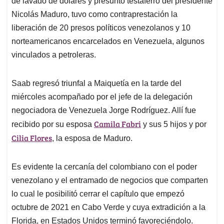
p
o
I
s
de lavado de dólares y presunto testaferro del presidente
p
k
n
Nicolás Maduro, tuvo como contraprestación la
liberación de 20 presos políticos venezolanos y 10
norteamericanos encarcelados en Venezuela, algunos
vinculados a petroleras.
Saab regresó triunfal a Maiquetía en la tarde del
miércoles acompañado por el jefe de la delegación
negociadora de Venezuela Jorge Rodríguez. Allí fue
Camila Fabri
recibido por su esposa
y sus 5 hijos y por
Cilia Flores
, la esposa de Maduro.
Es evidente la cercanía del colombiano con el poder
venezolano y el entramado de negocios que comparten
lo cual le posibilitó cerrar el capítulo que empezó
octubre de 2021 en Cabo Verde y cuya extradición a la
Florida, en Estados Unidos terminó favoreciéndolo.