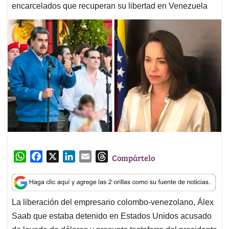
encarcelados que recuperan su libertad en Venezuela
W
F
X
L
E
T
Compártelo
h
a
i
m
h
a
c
n
a
r
t
e
k
i
e
La liberación del empresario colombo-venezolano, Álex
s
b
e
l
a
Saab que estaba detenido en Estados Unidos acusado
A
o
d
d