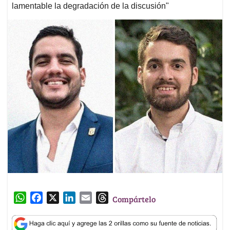
lamentable la degradación de la discusión"
W
F
X
L
E
T
Compártelo
h
a
i
m
h
a
c
n
a
r