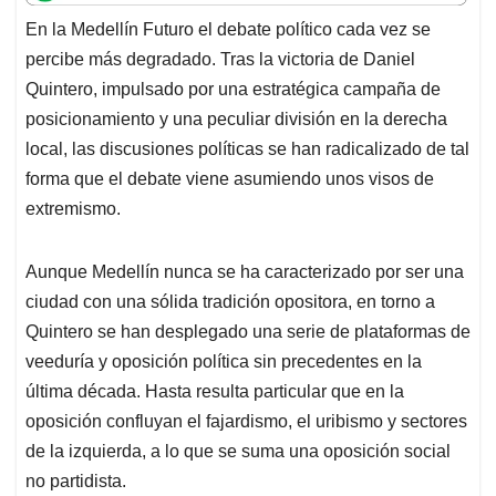
t
e
k
i
e
En la Medellín Futuro el debate político cada vez se
s
b
e
l
a
percibe más degradado. Tras la victoria de Daniel
A
o
d
d
p
o
I
s
Quintero, impulsado por una estratégica campaña de
p
k
n
posicionamiento y una peculiar división en la derecha
local, las discusiones políticas se han radicalizado de tal
forma que el debate viene asumiendo unos visos de
extremismo.
Aunque Medellín nunca se ha caracterizado por ser una
ciudad con una sólida tradición opositora, en torno a
Quintero se han desplegado una serie de plataformas de
veeduría y oposición política sin precedentes en la
última década. Hasta resulta particular que en la
oposición confluyan el fajardismo, el uribismo y sectores
de la izquierda, a lo que se suma una oposición social
no partidista.