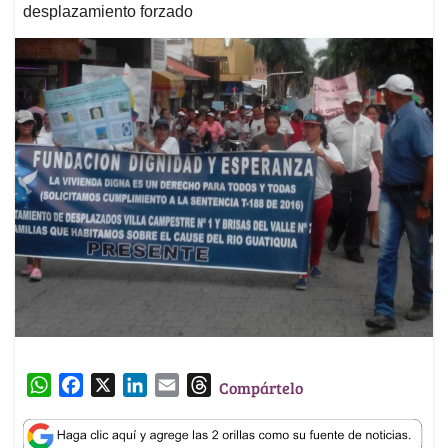
desplazamiento forzado
W
F
X
L
E
T
Compártelo
h
a
i
m
h
a
c
n
a
r