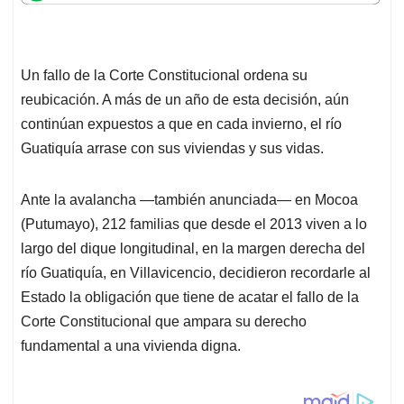
t
e
k
i
e
s
b
e
l
a
A
o
d
d
p
o
I
s
Un fallo de la Corte Constitucional ordena su
p
k
n
reubicación. A más de un año de esta decisión, aún
continúan expuestos a que en cada invierno, el río
Guatiquía arrase con sus viviendas y sus vidas.
Ante la avalancha —también anunciada— en Mocoa
(Putumayo), 212 familias que desde el 2013 viven a lo
largo del dique longitudinal, en la margen derecha del
río Guatiquía, en Villavicencio, decidieron recordarle al
Estado la obligación que tiene de acatar el fallo de la
Corte Constitucional que ampara su derecho
fundamental a una vivienda digna.