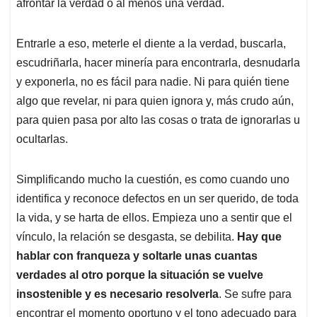
afrontar la verdad o al menos una verdad.
A
o
d
d
p
o
I
s
p
k
n
Entrarle a eso, meterle el diente a la verdad, buscarla,
escudriñarla, hacer minería para encontrarla, desnudarla
y exponerla, no es fácil para nadie. Ni para quién tiene
algo que revelar, ni para quien ignora y, más crudo aún,
para quien pasa por alto las cosas o trata de ignorarlas u
ocultarlas.
Simplificando mucho la cuestión, es como cuando uno
identifica y reconoce defectos en un ser querido, de toda
la vida, y se harta de ellos. Empieza uno a sentir que el
vínculo, la relación se desgasta, se debilita.
Hay que
hablar con franqueza y soltarle unas cuantas
verdades al otro porque la situación se vuelve
insostenible y es necesario resolverla
. Se sufre para
encontrar el momento oportuno y el tono adecuado para