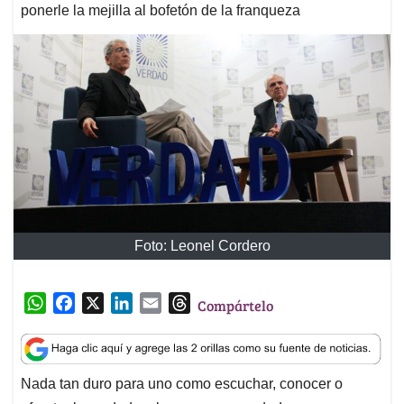
ponerle la mejilla al bofetón de la franqueza
Foto: Leonel Cordero
W
F
X
L
E
T
Compártelo
h
a
i
m
h
a
c
n
a
r
t
e
k
i
e
Nada tan duro para uno como escuchar, conocer o
s
b
e
l
a