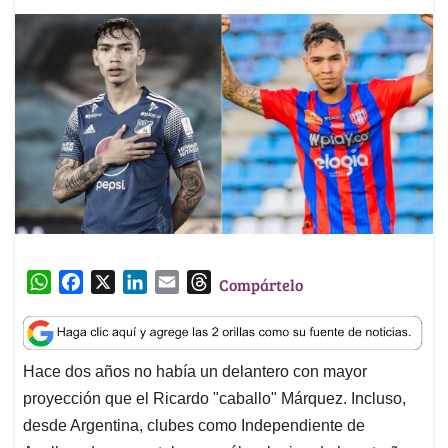
W
F
X
L
E
T
Compártelo
h
a
i
m
h
a
c
n
a
r
t
e
k
i
e
Hace dos años no había un delantero con mayor
s
b
e
l
a
proyección que el Ricardo "caballo" Márquez. Incluso,
A
o
d
d
p
o
I
s
desde Argentina, clubes como Independiente de