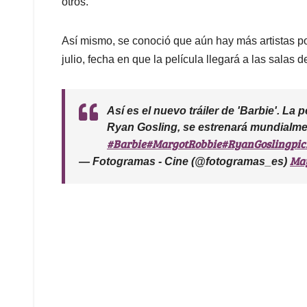
otros.
Así mismo, se conoció que aún hay más artistas po
julio, fecha en que la película llegará a las salas d
Así es el nuevo tráiler de 'Barbie'. La
Ryan Gosling, se estrenará mundialmen
#Barbie
#MargotRobbie
#RyanGosling
pic
May
— Fotogramas - Cine (@fotogramas_es)