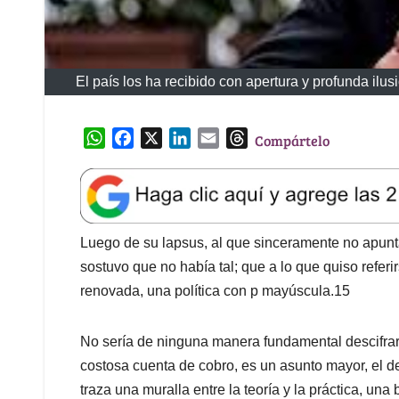
El país los ha recibido con apertura y profunda il
W
F
X
L
E
T
Compártelo
h
a
i
m
h
a
c
n
a
r
t
e
k
i
e
s
b
e
l
a
A
o
d
d
Luego de su lapsus, al que sinceramente no apunta 
p
o
I
s
sostuvo que no había tal; que a lo que quiso referi
p
k
n
renovada, una política con p mayúscula.15
No sería de ninguna manera fundamental descifrar 
costosa cuenta de cobro, es un asunto mayor, el de
traza una muralla entre la teoría y la práctica, 