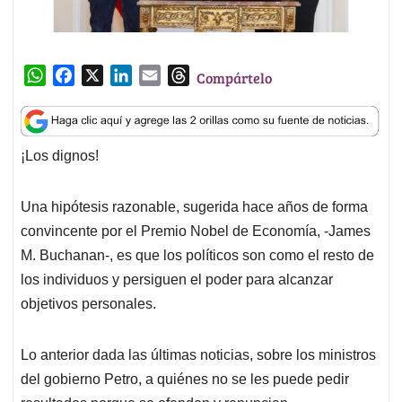
W
F
X
L
E
T
Compártelo
h
a
i
m
h
a
c
n
a
r
t
e
k
i
e
¡Los dignos!
s
b
e
l
a
A
o
d
d
p
o
I
s
Una hipótesis razonable, sugerida hace años de forma
p
k
n
convincente por el Premio Nobel de Economía, -James
M. Buchanan-, es que los políticos son como el resto de
los individuos y persiguen el poder para alcanzar
objetivos personales.
Lo anterior dada las últimas noticias, sobre los ministros
del gobierno Petro, a quiénes no se les puede pedir