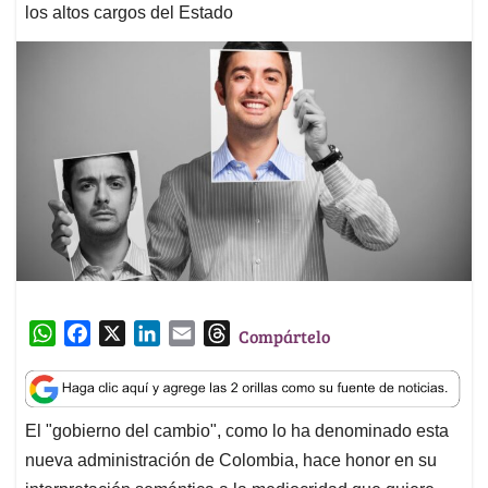
los altos cargos del Estado
W
F
X
L
E
T
Compártelo
h
a
i
m
h
a
c
n
a
r
t
e
k
i
e
El "gobierno del cambio", como lo ha denominado esta
s
b
e
l
a
nueva administración de Colombia, hace honor en su
A
o
d
d