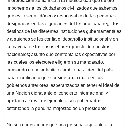
p
o
I
s
interpretación semántica a la mediocridad que quiere
p
k
n
imponernos a los ciudadanos civilizados que sabemos
que es lo serio, idóneo y responsable de las personas
designadas en las dignidades del Estado, para regir los
destinos de las diferentes instituciones gubernamentales
y a quienes se les confía el desarrollo institucional y en
la mayoría de los casos el presupuesto de nuestros
nacionales; asunto que confronta las expectativas por
las cuales los electores eligieron su mandatario,
pensando en un auténtico cambio para bien del país,
para modificar lo que consideraban malo en los
gobiernos anteriores, esperanzados en tener el ideal de
una Nación digna ante el concierto internacional y
ajustado a servir de ejemplo a sus gobernados,
ostentando la genuina majestad de un presidente.
No se condesciende que una persona aspirante a la