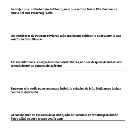
La mujer que tumbó la lista del Pacto, en la que estaba María Fda. Carrascal,
María del Mar Pizarro y “Lalis
Los opositores de Petro no tuvieron más opción que criticar la puerta por la que
entró a la Casa Blanca
Así encontraron el cuerpo del cura Camilo Torres, 60 años después de haber sido
escondido por un general del Ejército
Regresar a la radio para comentar fútbol, la solución de Iván Mejía para luchar
contra la depresión
La casona más de 100 años de la embajada de Colombia en Washington donde
Petro afinó su cara a cara con Trump