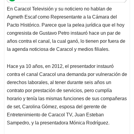
t
e
k
i
e
En Caracol Televisión y su noticiero no hablan de
s
b
e
l
a
Agmeth Escaf como Representante a la Cámara del
A
o
d
d
p
o
I
s
Pacto Histórico. Parece que la pelea jurídica que el hoy
p
k
n
congresista de Gustavo Petro instauró hace un par de
años contra el canal, la cual ganó, lo tienen por fuera de
la agenda noticiosa de Caracol y medios filiales.
Hace ya 10 años, en 2012, el presentador instauró
contra el canal Caracol una demanda por vulneración de
derechos laborales, al tener durante seis años un
contrato por prestación de servicios, pero cumplía
horario y tenía las mismas funciones de sus compañeras
de set, Carolina Gómez, esposa del gerente de
Entretenimiento de Caracol TV, Juan Esteban
Sampedro, y la presentadora Mónica Rodríguez.