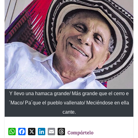
Y llevo una hamaca grande/ Más grande que el cerro e
´Maco/ Pa´que el pueblo vallenato/ Meciéndose en ella
cante.
W
F
X
L
E
T
Compártelo