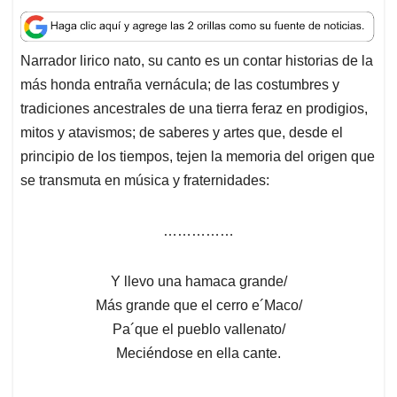
h
a
i
m
h
a
c
n
a
r
t
e
k
i
e
Narrador lirico nato, su canto es un contar historias de la
s
b
e
l
a
más honda entraña vernácula; de las costumbres y
A
o
d
d
p
o
I
s
tradiciones ancestrales de una tierra feraz en prodigios,
p
k
n
mitos y atavismos; de saberes y artes que, desde el
principio de los tiempos, tejen la memoria del origen que
se transmuta en música y fraternidades:
……………
Y llevo una hamaca grande/
Más grande que el cerro e´Maco/
Pa´que el pueblo vallenato/
Meciéndose en ella cante.