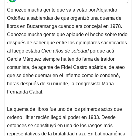
t
e
k
i
e
Conozco mucha gente que va a votar por Alejandro
s
b
e
l
a
Ordóñez a sabiendas de que organizó una quema de
A
o
d
d
p
o
I
s
libros en Bucaramanga cuando era concejal en 1978.
p
k
n
Conozco mucha gente que aplaude el hecho sobre todo
después de saber que entre los ejemplares sacrificados
al fuego estaba
Cien años de soledad
porque acá
García Márquez siempre ha tenido fama de traidor
comunista, de agente de Fidel Castro apátrida, de ateo
que se debe quemar en el infierno como lo condenó,
horas después de su muerte, la congresista Maria
Fernanda Cabal.
La quema de libros fue uno de los primeros actos que
ordenó Hitler recién llegó al poder en 1933. Desde
entonces se constituyó en una de los rasgos más
representativos de la brutalidad nazi. En Latinoamérica