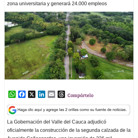
zona universitaria y generará 24.000 empleos
W
F
X
L
E
T
Compártelo
h
a
i
m
h
a
c
n
a
r
t
e
k
i
e
La Gobernación del Valle del Cauca adjudicó
s
b
e
l
a
oficialmente la construcción de la segunda calzada de la
A
o
d
d