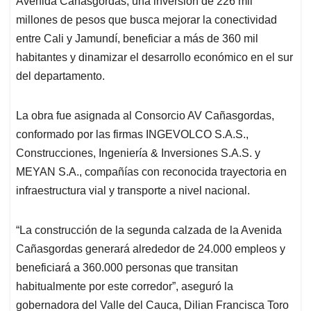
p
o
I
s
Avenida Cañasgordas, una inversión de 226 mil
p
k
n
millones de pesos que busca mejorar la conectividad
entre Cali y Jamundí, beneficiar a más de 360 mil
habitantes y dinamizar el desarrollo económico en el sur
del departamento.
La obra fue asignada al Consorcio AV Cañasgordas,
conformado por las firmas INGEVOLCO S.A.S.,
Construcciones, Ingeniería & Inversiones S.A.S. y
MEYAN S.A., compañías con reconocida trayectoria en
infraestructura vial y transporte a nivel nacional.
“La construcción de la segunda calzada de la Avenida
Cañasgordas generará alrededor de 24.000 empleos y
beneficiará a 360.000 personas que transitan
habitualmente por este corredor”, aseguró la
gobernadora del Valle del Cauca, Dilian Francisca Toro