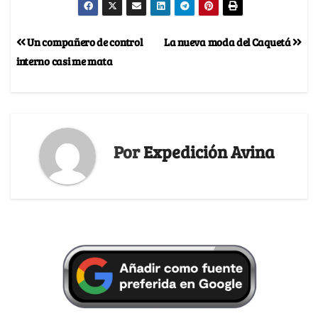
Un compañero de control
La nueva moda del Caquetá
interno casi me mata
Por
Expedición Avina