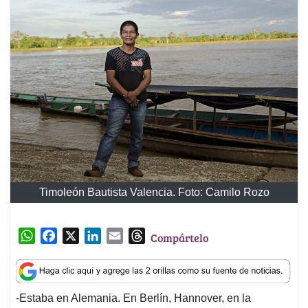
Timoleón Bautista Valencia. Foto: Camilo Rozo
W
F
X
L
E
T
Compártelo
h
a
i
m
h
a
c
n
a
r
t
e
k
i
e
-Estaba en Alemania. En Berlín, Hannover, en la
s
b
e
l
a