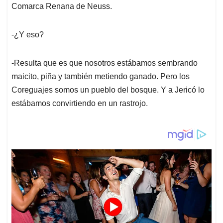
Comarca Renana de Neuss.
A
o
d
d
p
o
I
s
p
k
n
-¿Y eso?
-Resulta que es que nosotros estábamos sembrando
maicito, piña y también metiendo ganado. Pero los
Coreguajes somos un pueblo del bosque. Y a Jericó lo
estábamos convirtiendo en un rastrojo.