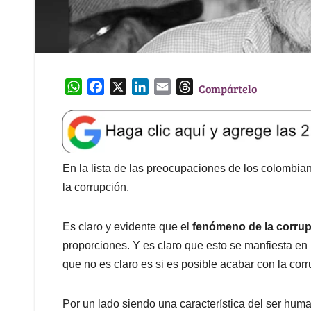
W
F
X
L
E
T
Compártelo
h
a
i
m
h
a
c
n
a
r
t
e
k
i
e
s
b
e
l
a
A
o
d
d
En la lista de las preocupaciones de los colombi
p
o
I
s
la corrupción.
p
k
n
Es claro y evidente que el
fenómeno de la corrup
proporciones. Y es claro que esto se manfiesta en 
que no es claro es si es posible acabar con la corr
Por un lado siendo una característica del ser huma