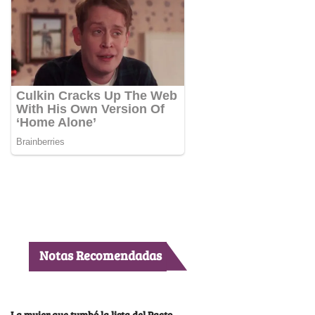
Notas Recomendadas
La mujer que tumbó la lista del Pacto,