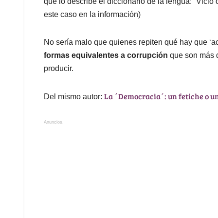
que lo describe el diccionario de la lengua: “Vicio
este caso en la información)
No sería malo que quienes repiten qué hay que ‘ac
formas equivalentes a corrupción
que son más d
producir.
La ´Democracia´: un fetiche o un
Del mismo autor:
Anuncios.