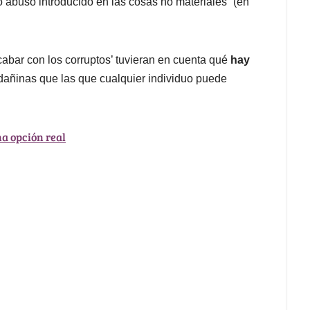
 o abuso introducido en las cosas no materiales” (en
abar con los corruptos’ tuvieran en cuenta qué
hay
añinas que las que cualquier individuo puede
a opción real