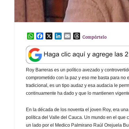
W
F
X
L
E
T
Compártelo
h
a
i
m
h
a
c
n
a
r
t
e
k
i
e
s
b
e
l
a
A
o
d
d
Roy Barreras es un político avezado y controvertid
p
o
I
s
comprometido con la paz y eso me basta para no es
p
k
n
tradicional, es un tipo audaz y esa audacia le perm
continuamente ha dado y que lo mantienen vigent
En la década de los noventa el joven Roy, era un
política del Valle del Cauca. Un mundo en el que c
un lado por el Medico Palmirano Raúl Orejuela B