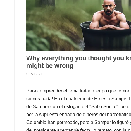
Para comprender el tema tratado tengo que remontar
somos nada! En el cuatrienio de Ernesto Samper 
de Samper con el eslogan del "Salto Social" fue u
por la supuesta entrada de dineros del narcotráfic
Colombia han permeado, pero a Samper le figuró 
del presidente aceptar
de facto
, lo remato, con la 