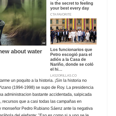
me un poquito a la historia. ¡Sin la historia no
Pizano (1994-1998) se supo de Roy. La presidencia
na administracion bastante accidentada, salpicada
o, recursos que a casi todas las campañas en
y monseñor Pedro Rubiano Sáenz ante la negativa
parábola del elefante: "Eso es como si a uno se le