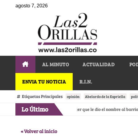
agosto 7, 2026
AL MINUTO
ACTUALIDAD
PO
ENVIA TU NOTICIA
R.I.N.
Etiquetas Principales
opinión
Abelardo de la Espriella
polí
Lo Último
irrey Solís y la Marichuela, la mujer que le dio el nombre al barrio más
« Volver al inicio