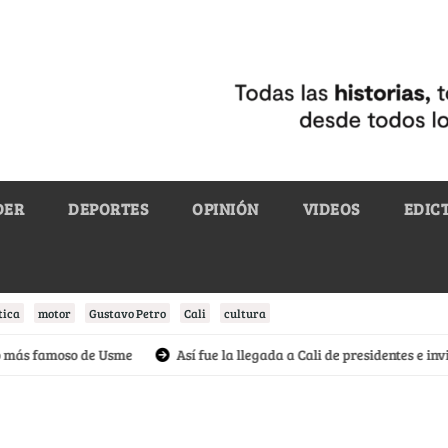
DER
DEPORTES
OPINIÓN
VIDEOS
EDIC
tica
motor
Gustavo Petro
Cali
cultura
 famoso de Usme
Así fue la llegada a Cali de presidentes e invitados