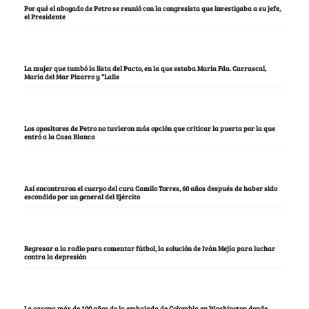
Por qué el abogado de Petro se reunió con la congresista que investigaba a su jefe,
el Presidente
La mujer que tumbó la lista del Pacto, en la que estaba María Fda. Carrascal,
María del Mar Pizarro y “Lalis
Los opositores de Petro no tuvieron más opción que criticar la puerta por la que
entró a la Casa Blanca
Así encontraron el cuerpo del cura Camilo Torres, 60 años después de haber sido
escondido por un general del Ejército
Regresar a la radio para comentar fútbol, la solución de Iván Mejía para luchar
contra la depresión
La casona más de 100 años de la embajada de Colombia en Washington donde