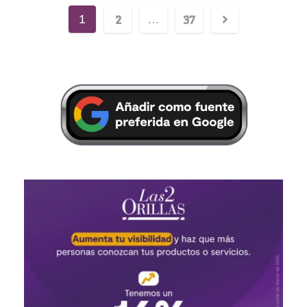
2
37
1
…