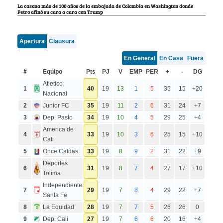
La casona más de 100 años de la embajada de Colombia en Washington donde
Petro afinó su cara a cara con Trump
Apertura
Clausura
En General
En Casa
Fuera
#
Equipo
Pts
PJ
V
EMP
PER
+
-
DG
Atletico
1
40
19
13
1
5
35
15
+20
Nacional
2
Junior FC
35
19
11
2
6
31
24
+7
3
Dep. Pasto
34
19
10
4
5
29
25
+4
America de
4
33
19
10
3
6
25
15
+10
Cali
5
Once Caldas
33
19
8
9
2
31
22
+9
Deportes
6
31
19
8
7
4
27
17
+10
Tolima
Independiente
7
29
19
7
8
4
29
22
+7
Santa Fe
8
La Equidad
28
19
7
7
5
26
26
0
9
Dep. Cali
27
19
7
6
6
20
16
+4