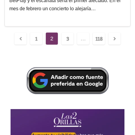
BetPlay y el escarlata sería el primer afectado. En el
mes de febrero un concierto lo alejaría…
1
3
118
2
…