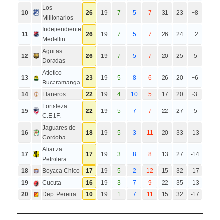
Los
10
26
19
7
5
7
31
23
+8
Millionarios
Independiente
11
26
19
7
5
7
26
24
+2
Medellin
Aguilas
12
26
19
7
5
7
20
25
-5
Doradas
Atletico
13
23
19
5
8
6
26
20
+6
Bucaramanga
14
Llaneros
22
19
4
10
5
17
20
-3
Fortaleza
15
22
19
5
7
7
22
27
-5
C.E.I.F.
Jaguares de
16
18
19
5
3
11
20
33
-13
Cordoba
Alianza
17
17
19
3
8
8
13
27
-14
Petrolera
18
Boyaca Chico
17
19
5
2
12
15
32
-17
19
Cucuta
16
19
3
7
9
22
35
-13
20
Dep. Pereira
10
19
1
7
11
15
32
-17