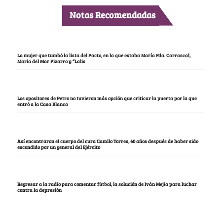
Notas Recomendadas
La mujer que tumbó la lista del Pacto, en la que estaba María Fda. Carrascal,
María del Mar Pizarro y “Lalis
Los opositores de Petro no tuvieron más opción que criticar la puerta por la que
entró a la Casa Blanca
Así encontraron el cuerpo del cura Camilo Torres, 60 años después de haber sido
escondido por un general del Ejército
Regresar a la radio para comentar fútbol, la solución de Iván Mejía para luchar
contra la depresión