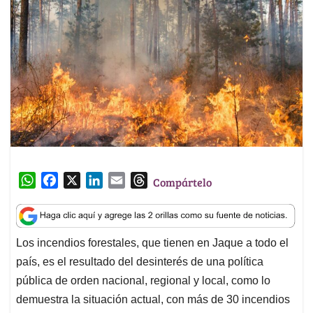
W
F
X
L
E
T
Compártelo
h
a
i
m
h
a
c
n
a
r
t
e
k
i
e
Los incendios forestales, que tienen en Jaque a todo el
s
b
e
l
a
país, es el resultado del desinterés de una política
A
o
d
d
p
o
I
s
pública de orden nacional, regional y local, como lo
p
k
n
demuestra la situación actual, con más de 30 incendios