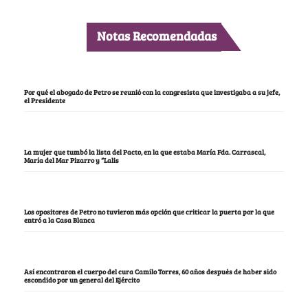
Notas Recomendadas
Por qué el abogado de Petro se reunió con la congresista que investigaba a su jefe,
el Presidente
La mujer que tumbó la lista del Pacto, en la que estaba María Fda. Carrascal,
María del Mar Pizarro y “Lalis
Los opositores de Petro no tuvieron más opción que criticar la puerta por la que
entró a la Casa Blanca
Así encontraron el cuerpo del cura Camilo Torres, 60 años después de haber sido
escondido por un general del Ejército