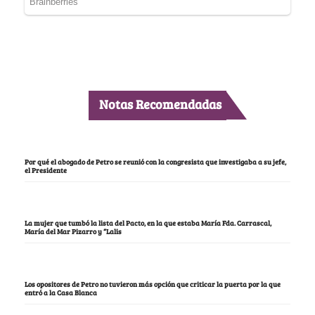
Notas Recomendadas
Por qué el abogado de Petro se reunió con la congresista que investigaba a su jefe,
el Presidente
La mujer que tumbó la lista del Pacto, en la que estaba María Fda. Carrascal,
María del Mar Pizarro y “Lalis
Los opositores de Petro no tuvieron más opción que criticar la puerta por la que
entró a la Casa Blanca