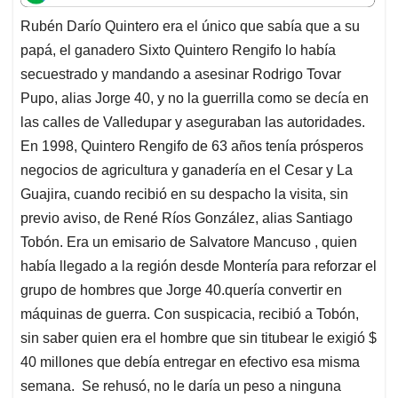
t
e
k
i
e
Rubén Darío Quintero era el único que sabía que a su
s
b
e
l
a
papá, el ganadero Sixto Quintero Rengifo lo había
A
o
d
d
p
o
I
s
secuestrado y mandando a asesinar Rodrigo Tovar
p
k
n
Pupo, alias Jorge 40, y no la guerrilla como se decía en
las calles de Valledupar y aseguraban las autoridades.
En 1998, Quintero Rengifo de 63 años tenía prósperos
negocios de agricultura y ganadería en el Cesar y La
Guajira, cuando recibió en su despacho la visita, sin
previo aviso, de René Ríos González, alias Santiago
Tobón. Era un emisario de Salvatore Mancuso , quien
había llegado a la región desde Montería para reforzar el
grupo de hombres que Jorge 40.quería convertir en
máquinas de guerra. Con suspicacia, recibió a Tobón,
sin saber quien era el hombre que sin titubear le exigió $
40 millones que debía entregar en efectivo esa misma
semana. Se rehusó, no le daría un peso a ninguna