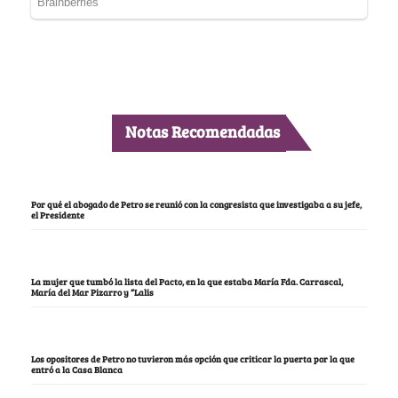
Notas Recomendadas
Por qué el abogado de Petro se reunió con la congresista que investigaba a su jefe,
el Presidente
La mujer que tumbó la lista del Pacto, en la que estaba María Fda. Carrascal,
María del Mar Pizarro y “Lalis
Los opositores de Petro no tuvieron más opción que criticar la puerta por la que
entró a la Casa Blanca