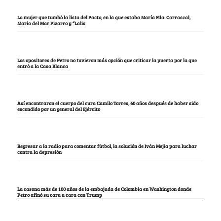
La mujer que tumbó la lista del Pacto, en la que estaba María Fda. Carrascal,
María del Mar Pizarro y “Lalis
Los opositores de Petro no tuvieron más opción que criticar la puerta por la que
entró a la Casa Blanca
Así encontraron el cuerpo del cura Camilo Torres, 60 años después de haber sido
escondido por un general del Ejército
Regresar a la radio para comentar fútbol, la solución de Iván Mejía para luchar
contra la depresión
La casona más de 100 años de la embajada de Colombia en Washington donde
Petro afinó su cara a cara con Trump