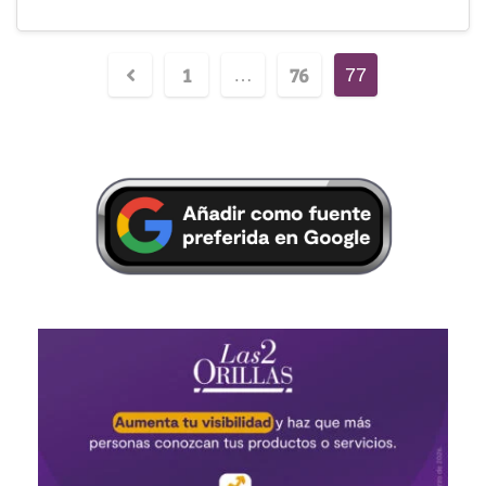
1
76
…
77