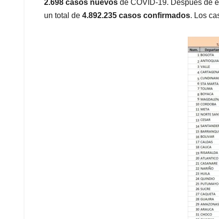
p
o
I
s
2.698 casos nuevos
de COVID-19. Después de es
p
k
n
un total de
4.892.235 casos confirmados
. Los ca