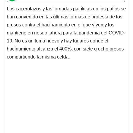
t
e
k
i
e
Los cacerolazos y las jornadas pacíficas en los patios se
s
b
e
l
a
han convertido en las últimas formas de protesta de los
A
o
d
d
p
o
I
s
presos contra el hacinamiento en el que viven y los
p
k
n
mantiene en riesgo, ahora para la pandemia del COVID-
19. No es un tema nuevo y hay lugares donde el
hacinamiento alcanza el 400%, con siete u ocho presos
compartiendo la misma celda.