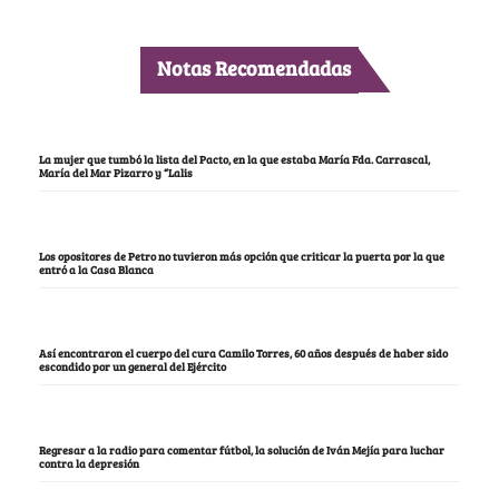
Notas Recomendadas
La mujer que tumbó la lista del Pacto, en la que estaba María Fda. Carrascal,
María del Mar Pizarro y “Lalis
Los opositores de Petro no tuvieron más opción que criticar la puerta por la que
entró a la Casa Blanca
Así encontraron el cuerpo del cura Camilo Torres, 60 años después de haber sido
escondido por un general del Ejército
Regresar a la radio para comentar fútbol, la solución de Iván Mejía para luchar
contra la depresión