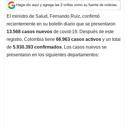
a
c
n
a
r
t
e
k
i
e
El ministro de Salud, Fernando Ruiz, confirmó
s
b
e
l
a
recientemente en su boletín diario que se presentaron
A
o
d
d
p
o
I
s
13.568 casos nuevos
de covid-19. Después de este
p
k
n
registro, Colombia tiene
66.963 casos activos
y un total
de
5.930.393 confirmados
. Los casos nuevos se
presentaron en los siguientes departamentos: