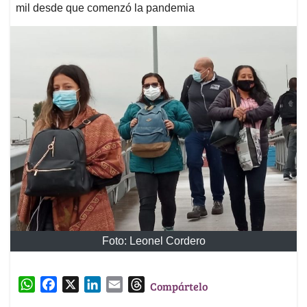
mil desde que comenzó la pandemia
Foto: Leonel Cordero
W
F
X
L
E
T
Compártelo
h
a
i
m
h