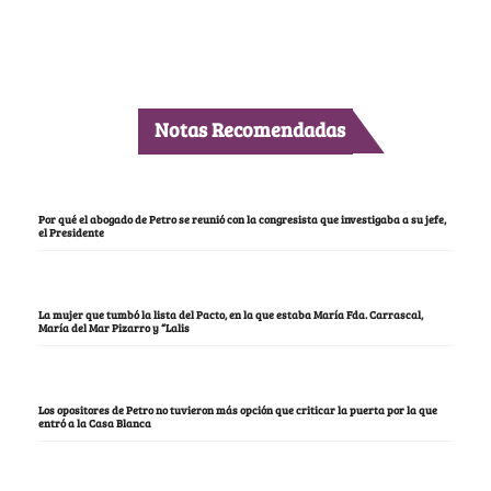
Notas Recomendadas
Por qué el abogado de Petro se reunió con la congresista que investigaba a su jefe,
el Presidente
La mujer que tumbó la lista del Pacto, en la que estaba María Fda. Carrascal,
María del Mar Pizarro y “Lalis
Los opositores de Petro no tuvieron más opción que criticar la puerta por la que
entró a la Casa Blanca