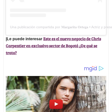
Una publicación compartida por 𝐌𝐚𝐫𝐠𝐚𝐫𝐢𝐭𝐚 𝐎𝐫𝐭𝐞𝐠𝐚 • Actriz
Este es el nuevo negocio de Chris
|Le puede interesar
Carpentier en exclusivo sector de Bogotá ¿De qué se
trata?