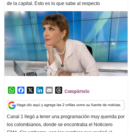
de la capital. Esto es lo que sabe al respecto
W
F
X
L
E
T
Compártelo
h
a
i
m
h
a
c
n
a
r
t
e
k
i
e
Canal 1 llegó a tener una programación muy querida por
s
b
e
l
a
los colombianos, donde se encontraba el Noticiero
A
o
d
d