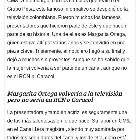
p
o
I
s
CM&. Sin embargo, con los cambios que realizó el
p
k
n
Grupo Prisa, este famoso informativo se despidió de la
televisión colombiana. Fueron muchos los famosos
presentadores que hicieron parte de éste y que hacen
parte de su historia. Una de ellas es Margarita Ortega,
quien estuvo allí por varios años y se convirtió en una
pieza clave. Tristemente, el noticiero llegó a su final y
dejó a muchos sin proyectos. Aunque se ha sabido que
la mujer sí volvería a ser parte de un canal, aunque no
es ni RCN ni Caracol.
Margarita Ortega volvería a la televisión
pero no sería en RCN o Caracol
La presentadora y también actriz, es seguramente una
de las más talentosas en lo que hace. Su labor en CM&,
en el Canal 1era magistral, siendo muy admirada por
todos los seguidores del canal y los de ella, claro está.