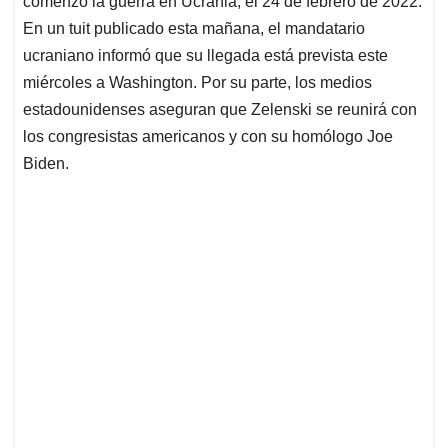
p
o
I
s
comenzó la guerra en Ucrania, el 24 de febrero de 2022.
p
k
n
En un tuit publicado esta mañana, el mandatario
ucraniano informó que su llegada está prevista este
miércoles a Washington. Por su parte, los medios
estadounidenses aseguran que Zelenski se reunirá con
los congresistas americanos y con su homólogo Joe
Biden.