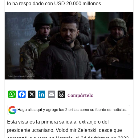
lo ha respaldado con USD 20.000 millones
W
F
X
L
E
T
Compártelo
h
a
i
m
h
a
c
n
a
r
t
e
k
i
e
Esta vista es la primera salida al extranjero del
s
b
e
l
a
presidente ucraniano, Volodimir Zelenski, desde que
A
o
d
d