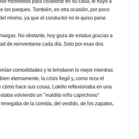
se moneditas para colaborar en su casa, le huyó a
 los parques. También, en otra ocasión, por poco
del mismo, ya que el conductor no le quiso parar.
amargas.
No obstante, hoy goza de estatus gracias a
idad de reinventarse cada día. Solo por esas dos
enían comodidades y le brindaron lo mejor mientras
en eternamente, la crisis llegó y, como reza el
e cómo hace sus cosas, Lokillo reflexionaba en una
staba volviendo un "maldito niño caprichoso"
s renegaba de la comida, del vestido, de los zapatos,