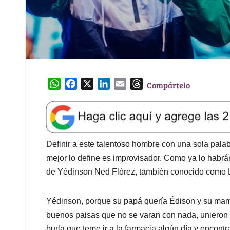
W
F
X
L
E
T
Compártelo
h
a
i
m
h
a
c
n
a
r
t
e
k
i
e
s
b
e
l
a
A
o
d
d
Definir a este talentoso hombre con una sola pala
p
o
I
s
mejor lo define es improvisador. Como ya lo habrán
p
k
n
de Yédinson Ned Flórez, también conocido como L
Yédinson, porque su papá quería Édison y su ma
buenos paisas que no se varan con nada, unieron l
burla que teme ir a la farmacia algún día y encont