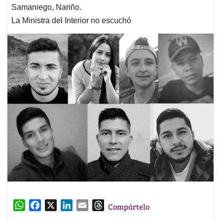
Samaniego, Nariño.
La Ministra del Interior no escuchó
W
F
X
L
E
T
Compártelo
h
a
i
m
h