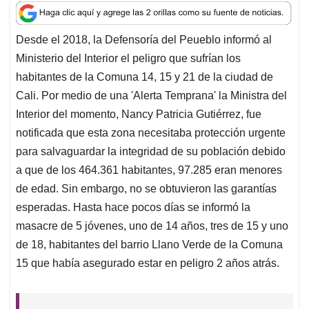
a
c
n
a
r
t
e
k
i
e
Desde el 2018, la Defensoría del Peueblo informó al
s
b
e
l
a
Ministerio del Interior el peligro que sufrían los
A
o
d
d
p
o
I
s
habitantes de la Comuna 14, 15 y 21 de la ciudad de
p
k
n
Cali. Por medio de una 'Alerta Temprana' la Ministra del
Interior del momento, Nancy Patricia Gutiérrez, fue
notificada que esta zona necesitaba protección urgente
para salvaguardar la integridad de su población debido
a que de los 464.361 habitantes, 97.285 eran menores
de edad. Sin embargo, no se obtuvieron las garantías
esperadas. Hasta hace pocos días se informó la
masacre de 5 jóvenes, uno de 14 años, tres de 15 y uno
de 18, habitantes del barrio Llano Verde de la Comuna
15 que había asegurado estar en peligro 2 años atrás.