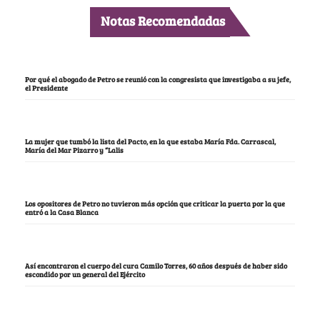
Notas Recomendadas
Por qué el abogado de Petro se reunió con la congresista que investigaba a su jefe,
el Presidente
La mujer que tumbó la lista del Pacto, en la que estaba María Fda. Carrascal,
María del Mar Pizarro y “Lalis
Los opositores de Petro no tuvieron más opción que criticar la puerta por la que
entró a la Casa Blanca
Así encontraron el cuerpo del cura Camilo Torres, 60 años después de haber sido
escondido por un general del Ejército