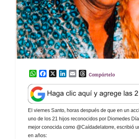
W
F
X
L
E
T
Compártelo
h
a
i
m
h
a
c
n
a
r
t
e
k
i
e
s
b
e
l
a
A
o
d
d
El viernes Santo, horas después de que en un acci
p
o
I
s
uno de los 21 hijos reconocidos por Diomedes Díaz
p
k
n
mejor conocida como @Caídadelatorre, escribió u
en años: