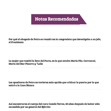
Notas Recomendadas
Por qué el abogado de Petro se reunió con la congresista que investigaba a su jefe,
el Presidente
La mujer que tumbó la lista del Pacto, en la que estaba María Fda. Carrascal,
María del Mar Pizarro y “Lalis
Los opositores de Petro no tuvieron más opción que criticar la puerta por la que
entró a la Casa Blanca
Así encontraron el cuerpo del cura Camilo Torres, 60 años después de haber sido
escondido por un general del Ejército