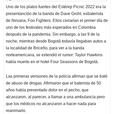
t
e
k
i
e
Uno de los platos fuertes del Estérep Picnic 2022 era la
s
b
e
l
a
presentanción de la banda de Dave Grohl, exbaterista
A
o
d
d
p
o
I
s
de Nirvana, Foo Fighters. Ellos cerrarían el primer día de
p
k
n
uno de los festivales más esperados en Colombia
después de la pandemia. Sin embargo, a las 9 de la
noche, mientras desde Bogotá todavía llegaban autos a
la localidad de Briceño, para ver a la banda
norteamericana, se extendió el rumor: Taylor Hawkins
había muerto en el hotel Four Seassons de Bogotá.
Las primeras versiones de la policía afirman que se trató
de abuso de drogas. Afirmaron que el baterista de 50
años había presentado dolor en el pecho, que
alcanzaron, al parecer, a llamar a una ambulancia pero
que los médicos no alcanzaron a hacer nada para
reanimarlo.