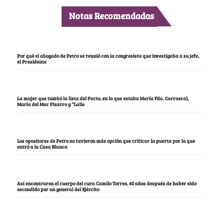
Notas Recomendadas
Por qué el abogado de Petro se reunió con la congresista que investigaba a su jefe,
el Presidente
La mujer que tumbó la lista del Pacto, en la que estaba María Fda. Carrascal,
María del Mar Pizarro y “Lalis
Los opositores de Petro no tuvieron más opción que criticar la puerta por la que
entró a la Casa Blanca
Así encontraron el cuerpo del cura Camilo Torres, 60 años después de haber sido
escondido por un general del Ejército