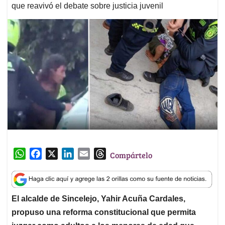
que reavivó el debate sobre justicia juvenil
W
F
X
L
E
T
Compártelo
h
a
i
m
h
a
c
n
a
r
t
e
k
i
e
El alcalde de Sincelejo, Yahir Acuña Cardales,
s
b
e
l
a
propuso una reforma constitucional que permita
A
o
d
d