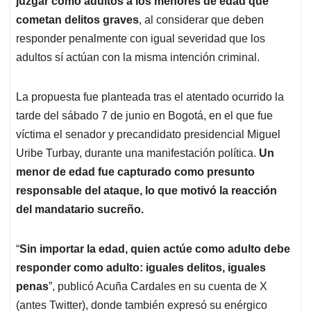
p
o
I
s
juzgar como adultos a los menores de edad que
p
k
n
cometan delitos graves
, al considerar que deben
responder penalmente con igual severidad que los
adultos sí actúan con la misma intención criminal.
La propuesta fue planteada tras el atentado ocurrido la
tarde del sábado 7 de junio en Bogotá, en el que fue
víctima el senador y precandidato presidencial Miguel
Uribe Turbay, durante una manifestación política.
Un
menor de edad fue capturado como presunto
responsable del ataque, lo que motivó la reacción
del mandatario sucreño.
“
Sin importar la edad, quien actúe como adulto debe
responder como adulto: iguales delitos, iguales
penas
”, publicó Acuña Cardales en su cuenta de X
(antes Twitter), donde también expresó su enérgico