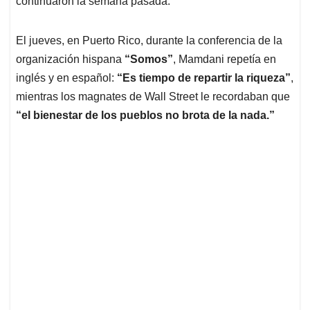
p
o
I
s
continuaron la semana pasada.
p
k
n
El jueves, en Puerto Rico, durante la conferencia de la
organización hispana
“Somos”
, Mamdani repetía en
inglés y en español:
“Es tiempo de repartir la riqueza”
,
mientras los magnates de Wall Street le recordaban que
“el bienestar de los pueblos no brota de la nada.”