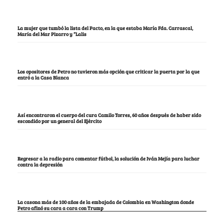
La mujer que tumbó la lista del Pacto, en la que estaba María Fda. Carrascal,
María del Mar Pizarro y “Lalis
Los opositores de Petro no tuvieron más opción que criticar la puerta por la que
entró a la Casa Blanca
Así encontraron el cuerpo del cura Camilo Torres, 60 años después de haber sido
escondido por un general del Ejército
Regresar a la radio para comentar fútbol, la solución de Iván Mejía para luchar
contra la depresión
La casona más de 100 años de la embajada de Colombia en Washington donde
Petro afinó su cara a cara con Trump