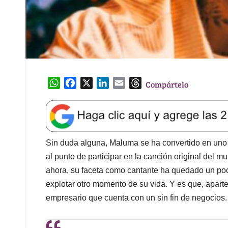
W
F
X
L
E
T
Compártelo
h
a
i
m
h
a
c
n
a
r
t
e
k
i
e
s
b
e
l
a
A
o
d
d
Sin duda alguna, Maluma se ha convertido en uno 
p
o
I
s
al punto de participar en la canción original del 
p
k
n
ahora, su faceta como cantante ha quedado un po
explotar otro momento de su vida. Y es que, apar
empresario que cuenta con un sin fin de negocios.