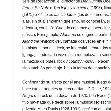
Jefe de Redacción, el director de
Der Himmel Über
Ferne, So Nah!
o
Tan lejos y tan cerca
(1993), fil
(1973) o
Alicia en las ciudades
(las dos primeras, 
alas, sin dualismo/maniqueísmo, no conocerán, si 
adentro), confesó: “Cuando comencé a hacer cine, 
música. Por ejemplo,
Alabama
se originó a partir
Along the Watchtower
, cantada dos veces en el fil
La historia, por así decir, se intercalaba entre d
[gringa] tiende cada vez más a reemplazar la sens
la mezcla de blues, rock y
country music
… Nacen p
sino también por el ojo, bajo la forma de espacio y 
Confirmando su afecto por el arte musical, luego 
hace cantar ángeles que recuerdan…”, Rilke, 192
Negro
del rock de la década de 1970, Lou Reed (
“No hay nada que decir sobre la música: No escri
advertía Miles Davis (1926-1991),
casi
con absolut