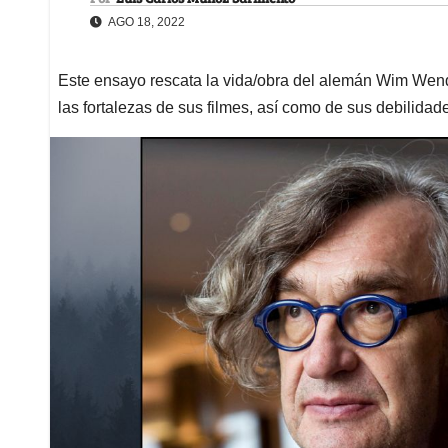
AGO 18, 2022
Este ensayo rescata la vida/obra del alemán Wim Wende
las fortalezas de sus filmes, así como de sus debilidad