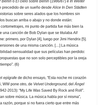
 Berlin
o
El cielo sobre Berlín
(1986/87) e
In Weiter
me precedido de un sueño desde
Alice In Den Städten
historias sobre seres alados que los hombres sin
los buscan arriba o abajo y no donde están:
cortometrajes, mi punto de partida fue más bien la
 de una canción de Bob Dylan que se titulaba
All
me: primero, por Dylan [4], luego por Jimi Hendrix [5].
os versiones de una misma canción. […] La música
ibilidad-sensualidad que sus películas han perdido:
ropuestas que no son solo perceptibles por la oreja
tiempo”. (6)
del epígrafe de dicho ensayo, “Esta noche mi corazón
4, WW pone otro, de
Velvet Underground
, del
Ángel
1942-2013): “My Life Was Saved By Rock and Roll”.
ban sobre música. La música habla por sí misma”,
a razón, porque si no fuera cierto que entre más