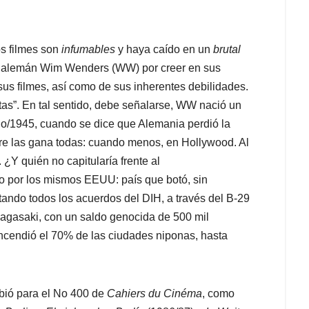
s filmes son
infumables
y haya caído en un
brutal
del alemán Wim Wenders (WW) por creer en sus
 sus filmes, así como de sus inherentes debilidades.
tas”. En tal sentido, debe señalarse, WW nació un
ago/1945, cuando se dice que Alemania perdió la
re las gana todas: cuando menos, en Hollywood. Al
 ¿Y quién no capitularía frente al
o por los mismos EEUU: país que botó, sin
etando todos los acuerdos del DIH, a través del B-29
agasaki, con un saldo genocida de 500 mil
ncendió el 70% de las ciudades niponas, hasta
ibió para el No 400 de
Cahiers du Cinéma
, como