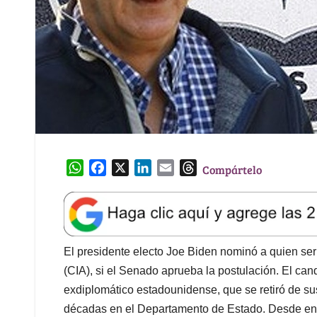
W
F
X
L
E
T
Compártelo
h
a
i
m
h
a
c
n
a
r
t
e
k
i
e
s
b
e
l
a
A
o
d
d
El presidente electo Joe Biden nominó a quien serí
p
o
I
s
(CIA), si el Senado aprueba la postulación. El can
p
k
n
exdiplomático estadounidense, que se retiró de s
décadas en el Departamento de Estado. Desde ent