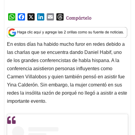
W
F
X
L
E
T
Compártelo
h
a
i
m
h
a
c
n
a
r
t
e
k
i
e
En estos días ha habido mucho furor en redes debido a
s
b
e
l
a
las charlas que se encuentra dando Daniel Habif, uno
A
o
d
d
p
o
I
s
de los grandes conferencistas de habla hispana. A la
p
k
n
conferencia asistieron personas influyentes como
Carmen Villalobos y quien también pensó en asistir fue
Yina Calderón. Sin embargo, la mujer comentó en sus
redes la insólita razón de porqué no llegó a asistir a este
importante evento.