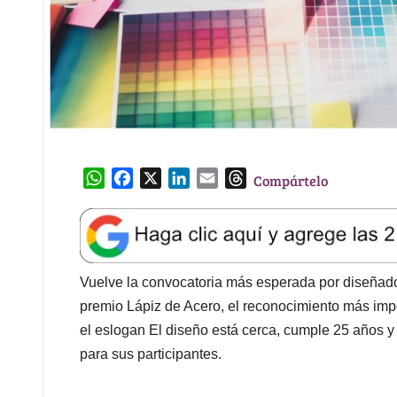
W
F
X
L
E
T
Compártelo
h
a
i
m
h
a
c
n
a
r
t
e
k
i
e
s
b
e
l
a
A
o
d
d
Vuelve la convocatoria más esperada por diseñador
p
o
I
s
premio Lápiz de Acero, el reconocimiento más imp
p
k
n
el eslogan El diseño está cerca, cumple 25 años 
para sus participantes.