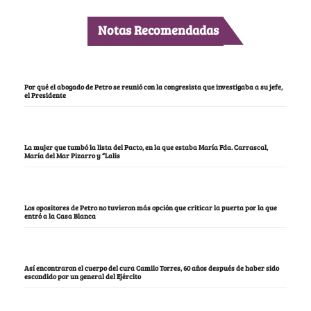
Notas Recomendadas
Por qué el abogado de Petro se reunió con la congresista que investigaba a su jefe,
el Presidente
La mujer que tumbó la lista del Pacto, en la que estaba María Fda. Carrascal,
María del Mar Pizarro y “Lalis
Los opositores de Petro no tuvieron más opción que criticar la puerta por la que
entró a la Casa Blanca
Así encontraron el cuerpo del cura Camilo Torres, 60 años después de haber sido
escondido por un general del Ejército