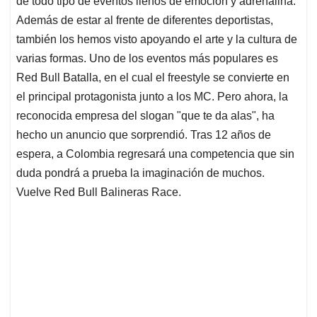
de todo tipo de eventos llenos de emoción y adrenalina.
A
o
d
d
p
o
I
s
Además de estar al frente de diferentes deportistas,
p
k
n
también los hemos visto apoyando el arte y la cultura de
varias formas. Uno de los eventos más populares es
Red Bull Batalla, en el cual el freestyle se convierte en
el principal protagonista junto a los MC. Pero ahora, la
reconocida empresa del slogan "que te da alas", ha
hecho un anuncio que sorprendió. Tras 12 años de
espera, a Colombia regresará una competencia que sin
duda pondrá a prueba la imaginación de muchos.
Vuelve Red Bull Balineras Race.