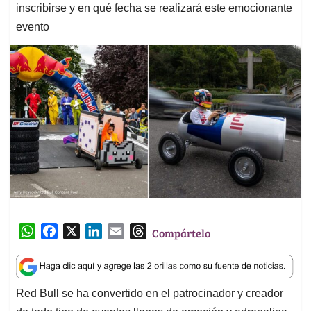
inscribirse y en qué fecha se realizará este emocionante
evento
W
F
X
L
E
T
Compártelo
h
a
i
m
h
a
c
n
a
r
t
e
k
i
e
Red Bull se ha convertido en el patrocinador y creador
s
b
e
l
a