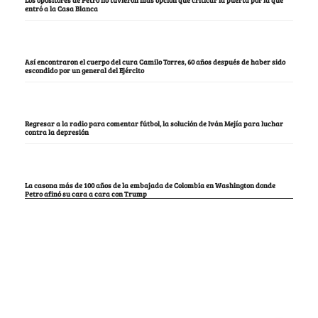
Los opositores de Petro no tuvieron más opción que criticar la puerta por la que
entró a la Casa Blanca
Así encontraron el cuerpo del cura Camilo Torres, 60 años después de haber sido
escondido por un general del Ejército
Regresar a la radio para comentar fútbol, la solución de Iván Mejía para luchar
contra la depresión
La casona más de 100 años de la embajada de Colombia en Washington donde
Petro afinó su cara a cara con Trump