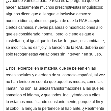
¿A dónde vamos a parar? Esta es la pregunta que se
s
b
e
l
a
hacen actualmente muchos prescriptivistas lingüísticos;
A
o
d
d
p
o
I
s
algunos dicen que el lenguaje inclusivo destroza
p
k
n
nuestro idioma, otros se quejan de que la RAE acepte
ciertos cambios, nuevas palabras o modificaciones a lo
que es considerado normal, pero lo cierto es que el
castellano, al igual que todas las lenguas, es cambiante,
se modifica, no es fijo y la función de la RAE debería ser
solo recoger estas variaciones sin intervenir en su uso.
Estos ‘expertos’ en la materia, que se pelean en las
redes sociales y alardean de su correcto español, tal vez
no han tenido en cuenta que aquellas modas, como las
llaman, no son las únicas transformaciones a las que es
sometido el idioma, y que todos, incluyéndolos a ellos,
lo estamos modificando constantemente, porque al fin y
al cabo, la lengua le pertenece al hablante. ¿Realmente