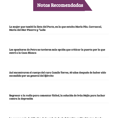
Notas Recomendadas
La mujer que tumbó la lista del Pacto, en la que estaba María Fda. Carrascal,
María del Mar Pizarro y “Lalis
Los opositores de Petro no tuvieron más opción que criticar la puerta por la que
entró a la Casa Blanca
Así encontraron el cuerpo del cura Camilo Torres, 60 años después de haber sido
escondido por un general del Ejército
Regresar a la radio para comentar fútbol, la solución de Iván Mejía para luchar
contra la depresión