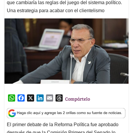
que cambiaría las reglas del juego del sistema político.
Una estrategia para acabar con el clientelismo
W
F
X
L
E
T
Compártelo
h
a
i
m
h
a
c
n
a
r
t
e
k
i
e
El primer debate de la Reforma Política fue aprobado
s
b
e
l
a
después de que la Comisión Primera del Senado lo