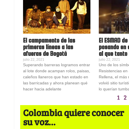
El campamento de las
El ESMAD de 
primeras líneas a las
posando en 
afueras de Bogotá
al que tanto
julio 22, 2021
julio 22, 2021
Superando barreras logramos entrar
Uno de los símb
al lote donde acampan rolos, paisas,
Resistencias en 
caleños llaneros que han estado en
Rellena, el más r
las barricadas y ahora planean qué
volvió sitio turís
hacer hacia adelante
lo querían tumb
1
2
Colombia quiere conocer
su voz…