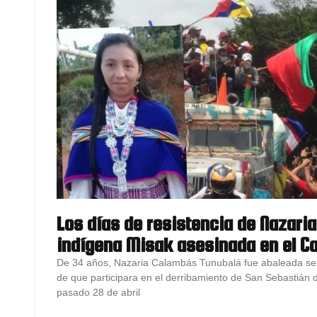
Los días de resistencia de Nazaria,
indígena Misak asesinada en el C
De 34 años, Nazaria Calambás Tunubalá fue abaleada s
de que participara en el derribamiento de San Sebastián d
pasado 28 de abril