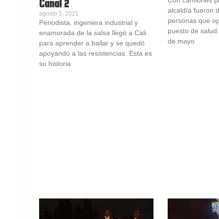
Canal 2
alcaldía fueron 
agosto 5, 2021
personas que o
Periodista, ingeniera industrial y
puesto de salud
enamorada de la salsa llegó a Cali
de mayo
para aprender a bailar y se quedó
apoyando a las resistencias. Esta es
su historia