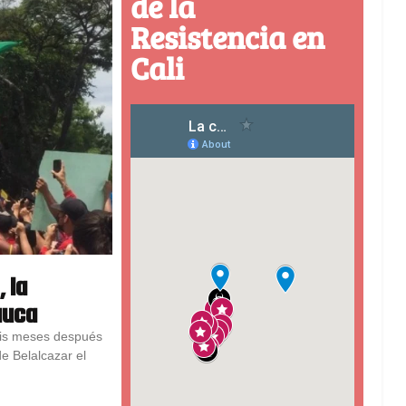
de la
Resistencia en
Cali
 la
auca
eis meses después
e Belalcazar el