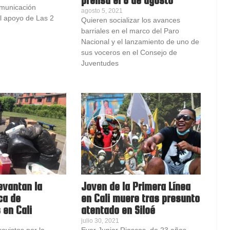
prensa el 6 de agosto
municación
agosto 5, 2021
el apoyo de Las 2
Quieren socializar los avances
barriales en el marco del Paro
Nacional y el lanzamiento de uno de
sus voceros en el Consejo de
Juventudes
levantan la
Joven de la Primera Línea
ca de
en Cali muere tras presunto
 en Cali
atentado en Siloé
julio 30, 2021
ovistos por la
Ever Junior Riascos, de 23 años